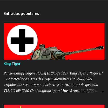
n
t
Entradas populares
a
r
i
o
s
King Tiger
Panzerkampfwagen VI Ausf B. (SdKfz 182) "King Tiger", "Tiger II"
- Características : Pais de Origen: Alemania Año: 1944-1945
Tripulación: 5 Motor: Maybach HL 230 P30, motor de gasolina
V12, 515 kW (700 CV) Longitud: 6,4 m (chasis) Anchura: 3,755 m
Altura: 3,09 m Peso: 69,8 t Velocidad: 32 Km/h Autonomía: 170 km
por carretera, 120 km campo a través. Armamento: Cañón KwK 43