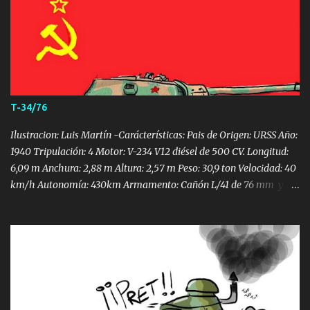
de 88 mm L/71 (86 proyectiles) 2 ametralladoras MG 34
de 7,92 mm (5.850 proyectiles) Blindaje máximo: 185 mm La
historia del desarrollo del Tigre II es interesante, no sólo en lo que
respecta al conocimiento del vehículo mismo, si no también porque
resulta muy ilustrativa de las complicaciones que enfrentó la
industria militar alemana en una etapa crucial de la WW2, ante la
escasez de recursos y materiales. El camino que finalmente des...
T-34/76
Ilustracion: Luis Martín -Carácterísticas: Pais de Origen: URSS Año:
1940 Tripulación: 4 Motor: V-234 V12 diésel de 500 CV. Longitud:
6,09 m Anchura: 2,88 m Altura: 2,57 m Peso: 30,9 ton Velocidad: 40
km/h Autonomía: 430km Armamento: Cañón L/41 de 76 mm y 2 x
7,62 mm ametralladoras Blindaje máximo: 65mm En muchos
sitios y libros se afirman cosas como que el T-34 se creó como
respuesta a la invasión alemana. Esto no es cierto, entro en
servicio en 1940 aunque en un número escaso. Las pérdidas de esos
primeros tanques se debieron a la inferioridad del ejército
soviético. Sin apoyo aéreo, sin buenas tácticas y tripulaciones no
tuvo una importancia vital en los primeros compases del conflicto.