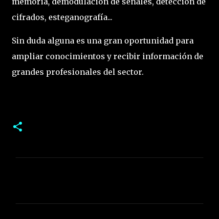
memoria, demodulación de señales, detección de
cifrados, esteganografía...
Sin duda alguna es una gran oportunidad para
ampliar conocimientos y recibir información de
grandes profesionales del sector.
C
o
m
e