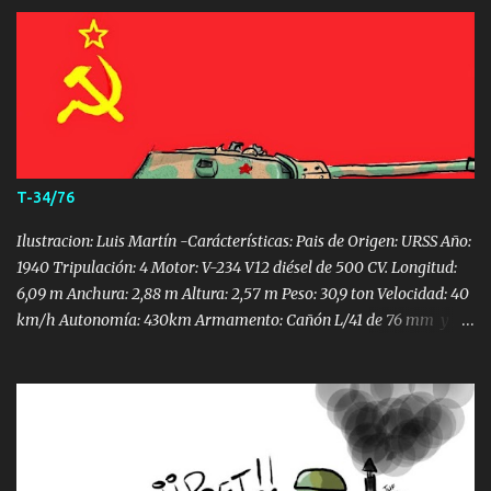
por carretera, 120 km campo a través. Armamento: Cañón KwK 43
de 88 mm L/71 (86 proyectiles) 2 ametralladoras MG 34
de 7,92 mm (5.850 proyectiles) Blindaje máximo: 185 mm La
historia del desarrollo del Tigre II es interesante, no sólo en lo que
respecta al conocimiento del vehículo mismo, si no también porque
resulta muy ilustrativa de las complicaciones que enfrentó la
industria militar alemana en una etapa crucial de la WW2, ante la
escasez de recursos y materiales. El camino que finalmente des...
T-34/76
Ilustracion: Luis Martín -Carácterísticas: Pais de Origen: URSS Año:
1940 Tripulación: 4 Motor: V-234 V12 diésel de 500 CV. Longitud:
6,09 m Anchura: 2,88 m Altura: 2,57 m Peso: 30,9 ton Velocidad: 40
km/h Autonomía: 430km Armamento: Cañón L/41 de 76 mm y 2 x
7,62 mm ametralladoras Blindaje máximo: 65mm En muchos
sitios y libros se afirman cosas como que el T-34 se creó como
respuesta a la invasión alemana. Esto no es cierto, entro en
servicio en 1940 aunque en un número escaso. Las pérdidas de esos
primeros tanques se debieron a la inferioridad del ejército
soviético. Sin apoyo aéreo, sin buenas tácticas y tripulaciones no