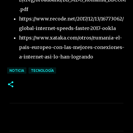
.pdf
https://www.recode.net/2017/12/13/16773062/
global-internet-speeds-faster-2017-ookla
https://www.xataka.com/otros/rumania-el-
pais-europeo-con-las-mejores-conexiones-
a-internet-asi-lo-han-logrando
NOTICIA
TECNOLOGÍA
C
o
m