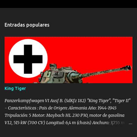
e
n
t
Entradas populares
a
r
i
o
s
King Tiger
Panzerkampfwagen VI Ausf B. (SdKfz 182) "King Tiger", "Tiger II"
- Características : Pais de Origen: Alemania Año: 1944-1945
Tripulación: 5 Motor: Maybach HL 230 P30, motor de gasolina
V12, 515 kW (700 CV) Longitud: 6,4 m (chasis) Anchura: 3,755 m
Altura: 3,09 m Peso: 69,8 t Velocidad: 32 Km/h Autonomía: 170 km