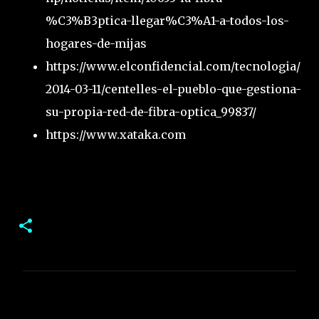
%C3%B3ptica-llegar%C3%A1-a-todos-los-
hogares-de-mijas
https://www.elconfidencial.com/tecnologia/
2014-03-11/centelles-el-pueblo-que-gestiona-
su-propia-red-de-fibra-optica_99837/
https://www.xataka.com
C
o